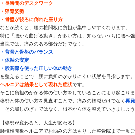
・長時間のデスクワーク
・猫背姿勢
・骨盤が後ろに倒れた座り方
などが続くと、
腰の椎間板に負担が集中しやすくなります。
特に「
腰から曲げる動き」が多い方は、
知らないうちに腰へ強
当院では、痛みのある部分だけでなく、
・背骨と骨盤のバランス
・体軸の安定
・股関節を使った正しい体の動き
を整えることで、腰に負担のかかりにくい状態を目指します。
ヘルニアは結果として現れた症状
です。
そこに負担のかかる体の使い方をしていることにより起こりま
姿勢と体の使い方を見直すことで、
痛みの軽減だけでなく
再発
「その場しのぎ」ではなく、根本から体を整えていきましょう
【姿勢が変わると、人生が変わる】
腰椎椎間板ヘルニアでお悩みの方はもりした整骨院まで一度ご