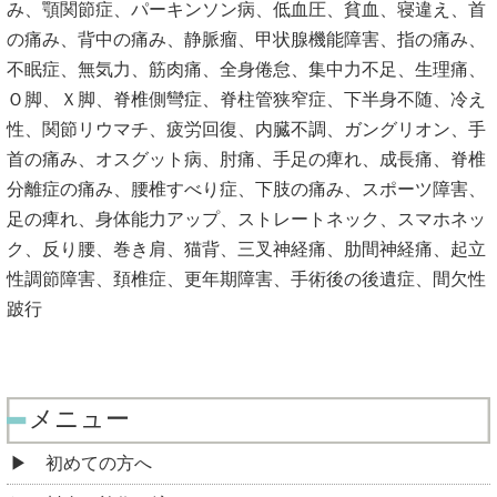
み、顎関節症、パーキンソン病、低血圧、貧血、寝違え、首
の痛み、背中の痛み、静脈瘤、甲状腺機能障害、指の痛み、
不眠症、無気力、筋肉痛、全身倦怠、集中力不足、生理痛、
Ｏ脚、Ｘ脚、脊椎側彎症、脊柱管狭窄症、下半身不随、冷え
性、関節リウマチ、疲労回復、内臓不調、ガングリオン、手
首の痛み、オスグット病、肘痛、手足の痺れ、成長痛、脊椎
分離症の痛み、腰椎すべり症、下肢の痛み、スポーツ障害、
足の痺れ、身体能力アップ、ストレートネック、スマホネッ
ク、反り腰、巻き肩、猫背、三叉神経痛、肋間神経痛、起立
性調節障害、頚椎症、更年期障害、手術後の後遺症、間欠性
跛行
メニュー
初めての方へ