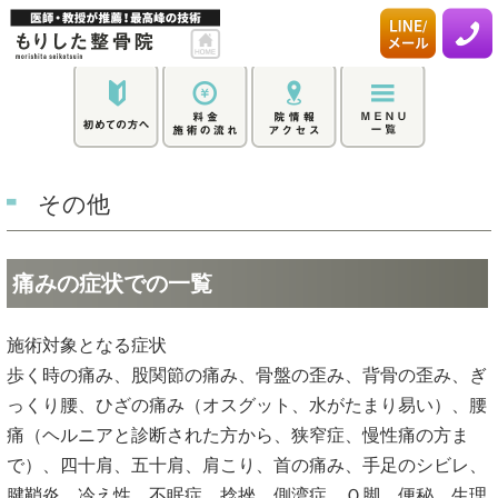
その他
痛みの症状での一覧
施術対象となる症状
歩く時の痛み、股関節の痛み、骨盤の歪み、背骨の歪み、ぎ
っくり腰、ひざの痛み（オスグット、水がたまり易い）、腰
痛（ヘルニアと診断された方から、狭窄症、慢性痛の方ま
で）、四十肩、五十肩、肩こり、首の痛み、手足のシビレ、
腱鞘炎、冷え性、不眠症、捻挫、側湾症、Ｏ脚、便秘、生理