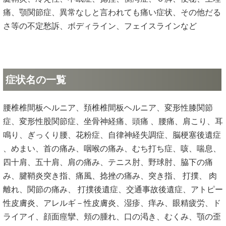
痛、顎関節症、異常なしと言われても痛い症状、その他だる
さ等の不定愁訴、ボディライン、フェイスラインなど
症状名の一覧
腰椎椎間板ヘルニア、頚椎椎間板ヘルニア、変形性膝関節
症、変形性股関節症、坐骨神経痛、頭痛 、腰痛、肩こり、耳
鳴り、ぎっくり腰、花粉症、自律神経失調症、脳梗塞後遺症
、めまい、首の痛み、咽喉の痛み、むち打ち症、咳、喘息、
四十肩、五十肩、肩の痛み、テニス肘、野球肘、脇下の痛
み、腱鞘炎突き指、痛風、捻挫の痛み、突き指、 打撲、 肉
離れ、関節の痛み、 打撲後遺症、交通事故後遺症、アトピー
性皮膚炎、アレルギ－性皮膚炎、湿疹、痒み、眼精疲労、ド
ライアイ、顔面痙攣、頬の腫れ、口の渇き、むくみ、顎の歪