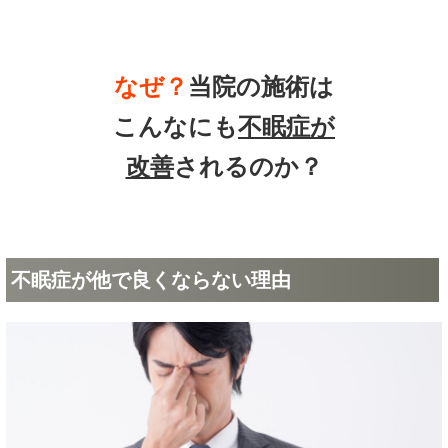
なぜ？
当院の
施術は
こんなにも
不眠症
が
改善
されるのか？
不眠症が他で良くならない理由